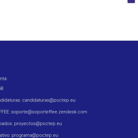
nta:
58
ndidaturas: candidaturas@poctep.eu
oFFEE: soporte@soporteffee.zendesk.com
obados: proyectos@poctep.eu
rativo: programa@poctep.eu