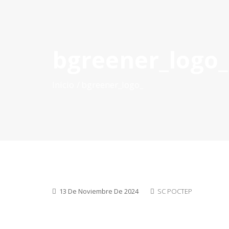
bgreener_logo_
INICIO
QUÉ ES POCTEP
CONVOCATORIAS
PR
Inicio
bgreener_logo_
13 De Noviembre De 2024
SC POCTEP