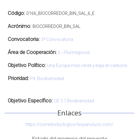
Código:
0166_BIOCORREDOR_BIN_SAL_6_E
Acrónimo:
BIOCORREDOR_BIN_SAL
Convocatoria:
3ª Convocatoria
Área de Cooperación:
6 - Plurirregional
Objetivo Político:
Una Europa más verde y baja en carbono
Prioridad:
P4. Biodiversidad
Objetivo Específico:
OE 2.7 Biodiversidad
Enlaces
https://corredorbiologico-hispanoluso.com/
Estado del progreso del proyecto