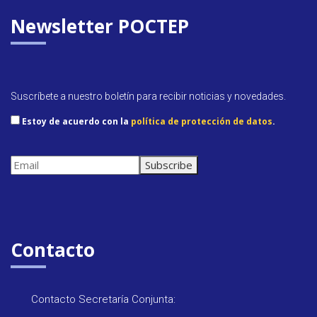
p
F
Newsletter POCTEP
r
i
e
Suscríbete a nuestro boletín para recibir noticias y novedades.
n
Estoy de acuerdo con la
política de protección de datos
.
d
l
y
Contacto
Contacto Secretaría Conjunta: