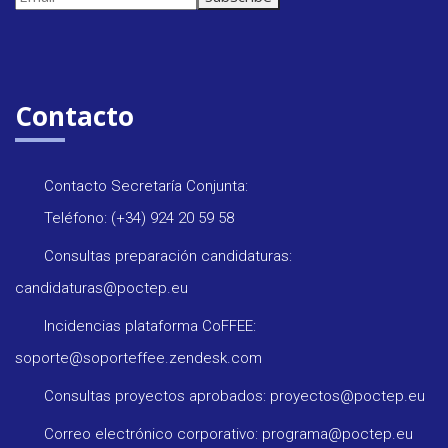
y
Contacto
Contacto Secretaría Conjunta:
Teléfono: (+34) 924 20 59 58
Consultas preparación candidaturas:
candidaturas@poctep.eu
Incidencias plataforma CoFFEE:
soporte@soporteffee.zendesk.com
Consultas proyectos aprobados: proyectos@poctep.eu
Correo electrónico corporativo: programa@poctep.eu