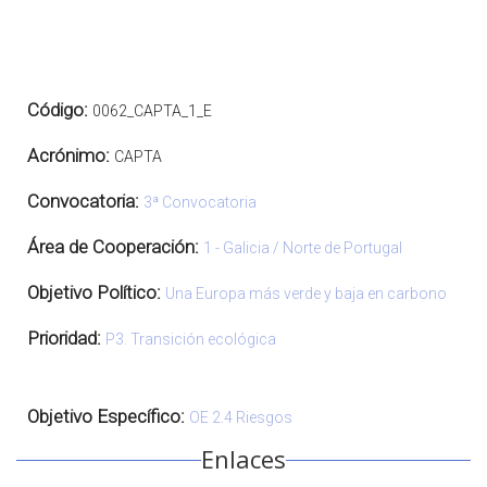
Código:
0062_CAPTA_1_E
Acrónimo:
CAPTA
Convocatoria:
3ª Convocatoria
Área de Cooperación:
1 - Galicia / Norte de Portugal
Objetivo Político:
Una Europa más verde y baja en carbono
Prioridad:
P3. Transición ecológica
Objetivo Específico:
OE 2.4 Riesgos
Enlaces