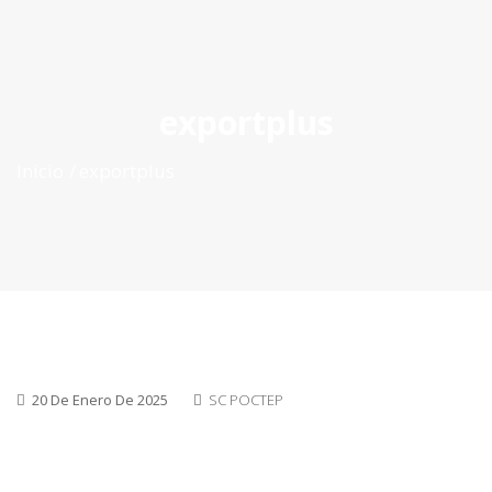
ES
|
PT
|
EN
exportplus
Inicio
exportplus
20 De Enero De 2025
SC POCTEP