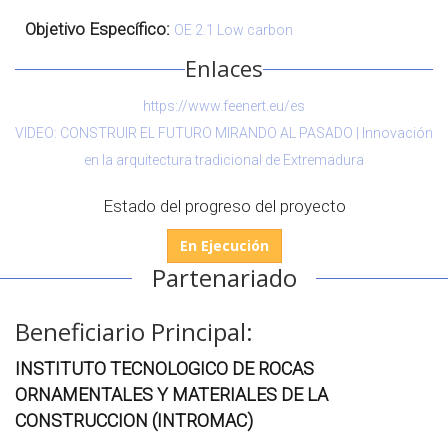
Objetivo Específico:
OE 2.1 Low carbon
Enlaces
https://www.feenert.eu/es
VIDEO: CONSTRUIR EL FUTURO MIRANDO AL PASADO | Innovación
en la arquitectura tradicional de Extremadura
Estado del progreso del proyecto
En Ejecución
Partenariado
Beneficiario Principal:
INSTITUTO TECNOLOGICO DE ROCAS
ORNAMENTALES Y MATERIALES DE LA
CONSTRUCCION (INTROMAC)