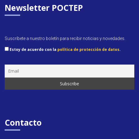
y
Newsletter POCTEP
Suscríbete a nuestro boletín para recibir noticias y novedades.
Estoy de acuerdo con la
política de protección de datos
.
Contacto