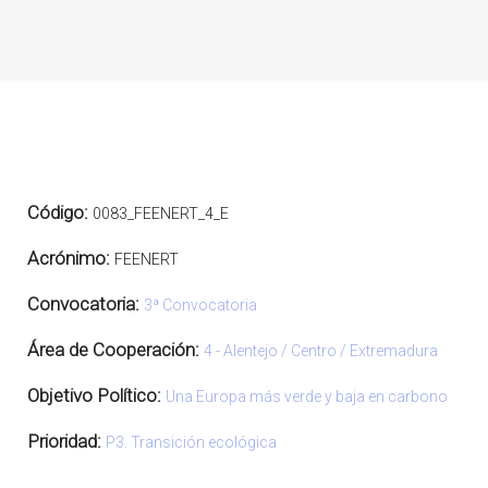
Código:
0083_FEENERT_4_E
Acrónimo:
FEENERT
Convocatoria:
3ª Convocatoria
Área de Cooperación:
4 - Alentejo / Centro / Extremadura
Objetivo Político:
Una Europa más verde y baja en carbono
Prioridad:
P3. Transición ecológica