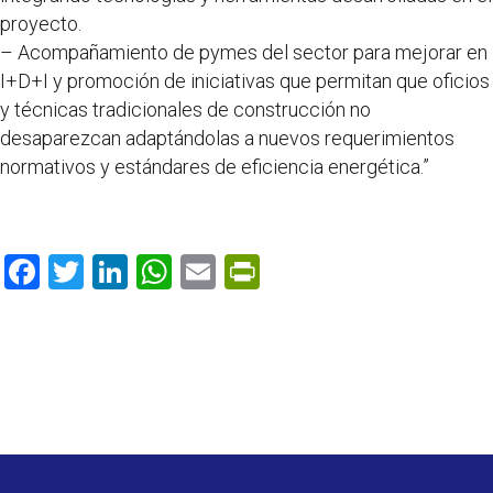
proyecto.
– Acompañamiento de pymes del sector para mejorar en
I+D+I y promoción de iniciativas que permitan que oficios
y técnicas tradicionales de construcción no
desaparezcan adaptándolas a nuevos requerimientos
normativos y estándares de eficiencia energética.”
F
T
Li
W
E
Pr
ac
w
n
h
m
in
e
itt
k
at
ai
tF
b
er
e
s
l
ri
o
dI
A
e
o
n
p
n
k
p
dl