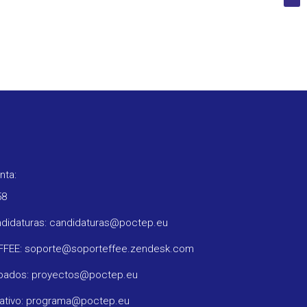
nta:
58
ndidaturas: candidaturas@poctep.eu
oFFEE: soporte@soporteffee.zendesk.com
obados: proyectos@poctep.eu
rativo: programa@poctep.eu