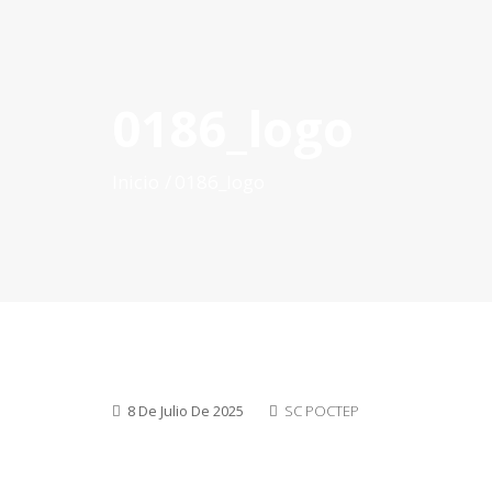
0186_logo
INICIO
QUÉ ES POCTEP
CONVOCATORIAS
PR
Inicio
0186_logo
8 De Julio De 2025
SC POCTEP