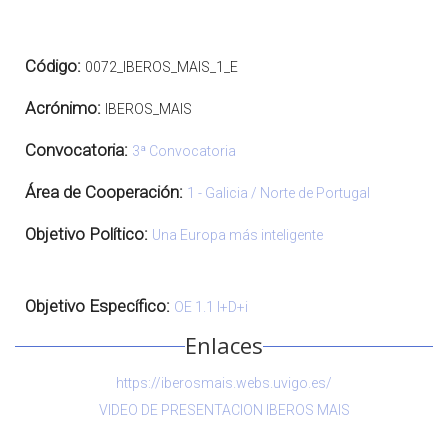
Código:
0072_IBEROS_MAIS_1_E
Acrónimo:
IBEROS_MAIS
Convocatoria:
3ª Convocatoria
Área de Cooperación:
1 - Galicia / Norte de Portugal
Objetivo Político:
Una Europa más inteligente
Objetivo Específico:
OE 1.1 I+D+i
Enlaces
https://iberosmais.webs.uvigo.es/
VIDEO DE PRESENTACION IBEROS MAIS