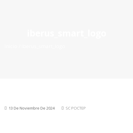
ES
|
PT
|
EN
iberus_smart_logo
Inicio
iberus_smart_logo
13 De Noviembre De 2024
SC POCTEP