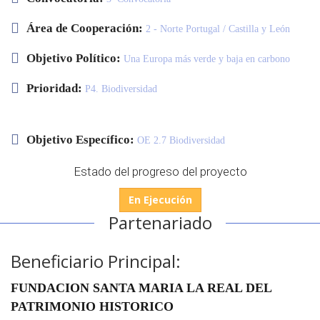
Área de Cooperación:
2 - Norte Portugal / Castilla y León
Objetivo Político:
Una Europa más verde y baja en carbono
Prioridad:
P4. Biodiversidad
Seminar
&
Objetivo Específico:
formaci
OE 2.7 Biodiversidad
Estado del progreso del proyecto
Últimas
En Ejecución
noticias
Partenariado
Evento
Beneficiario Principal:
FUNDACION SANTA MARIA LA REAL DEL
PATRIMONIO HISTORICO