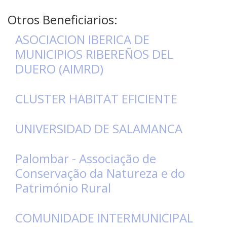
Otros Beneficiarios:
ASOCIACION IBERICA DE
MUNICIPIOS RIBEREÑOS DEL
Progra
DUERO (AIMRD)
Reglam
CLUSTER HABITAT EFICIENTE
Informe
UNIVERSIDAD DE SALAMANCA
seguimi
Palombar - Associação de
Estrate
Conservação da Natureza e do
Património Rural
Vigilanc
COMUNIDADE INTERMUNICIPAL
ambient