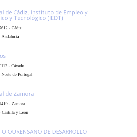
al de Cádiz, Instituto de Empleo y
co y Tecnológico (IEDT)
612 - Cádiz
 Andalucía
los
T112 - Cávado
 Norte de Portugal
ial de Zamora
S419 - Zamora
 Castilla y León
TUTO OURENSANO DE DESARROLLO