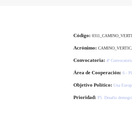
Código:
0311_CAMINO_VERT
Acrónimo:
CAMINO_VERTIC
Convocatoria:
4ª Convocatori
Área de Cooperación:
6 - P
Objetivo Político:
Una Europa
Prioridad:
P5. Desafio demográ