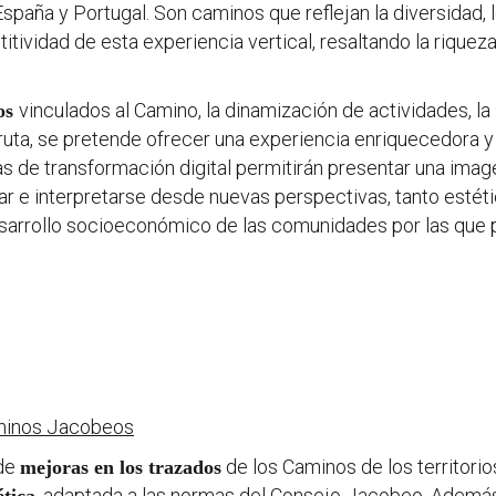
España y Portugal. Son caminos que reflejan la diversidad, l
tividad de esta experiencia vertical, resaltando la riqueza p
vinculados al Camino, la dinamización de actividades, la 
cos
 ruta, se pretende ofrecer una experiencia enriquecedora 
as de transformación digital permitirán presentar una im
ar e interpretarse desde nuevas perspectivas, tanto est
desarrollo socioeconómico de las comunidades por las que p
aminos Jacobeos
 de
de los Caminos de los territori
mejoras en los trazados
, adaptada a las normas del Consejo Jacobeo. Además