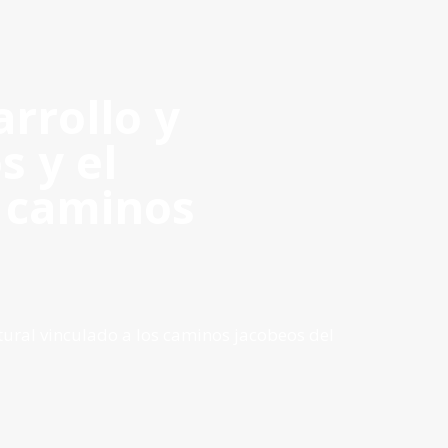
Acceso Privado
ES
|
PT
|
EN
rrollo y
ACIÓN & VISIBILIDAD
DOCUMENTOS DEL PROGRAMA
s y el
s caminos
tural vinculado a los caminos jacobeos del