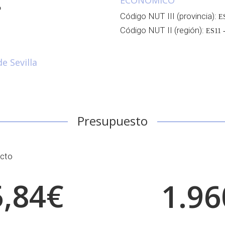
ECONÓMICO
o
Código NUT III (provincia):
ES
Código NUT II (región):
ES11 -
e Sevilla
Presupuesto
ecto
5,84€
1.96