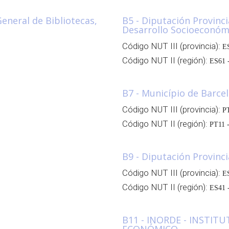
eneral de Bibliotecas,
B5 - Diputación Provinci
Desarrollo Socioeconómi
Código NUT III (provincia):
ES
Código NUT II (región):
ES61 -
B7 - Município de Barce
Código NUT III (provincia):
P
Código NUT II (región):
PT11 -
B9 - Diputación Provinc
Código NUT III (provincia):
E
Código NUT II (región):
ES41 -
B11 - INORDE - INSTI