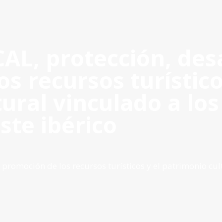
L, protección, desa
OYECTOS APROBADOS
GESTIÓN DE PROYECTOS
COMUNIC
POCTEP 2007-2020
s recursos turístico
ural vinculado a lo
ste ibérico
promoción de los recursos turísticos y el patrimonio cul