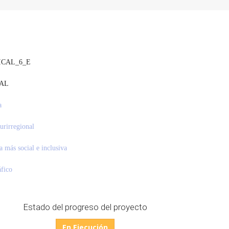
ICAL_6_E
AL
a
lurirregional
 más social e inclusiva
fico
Estado del progreso del proyecto
En Ejecución