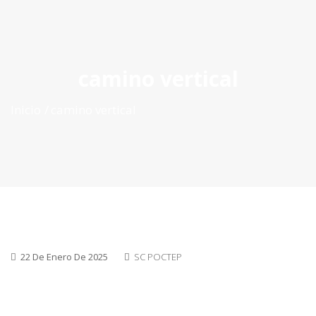
ES
|
PT
|
EN
camino vertical
Inicio
camino vertical
22 De Enero De 2025
SC POCTEP