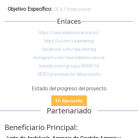
Objetivo Específico:
OE 6.1 Institucional
Enlaces
https://raia-redeinnovarural.eu/
https://x.com/raiainterreg
facebook.com/raia.interreg
instagram.com/raia.redeinnovarural
linkedin.com/groups/9558118
VÍDEO presentación del proyecto
Estado del progreso del proyecto
En Ejecución
Partenariado
Beneficiario Principal: