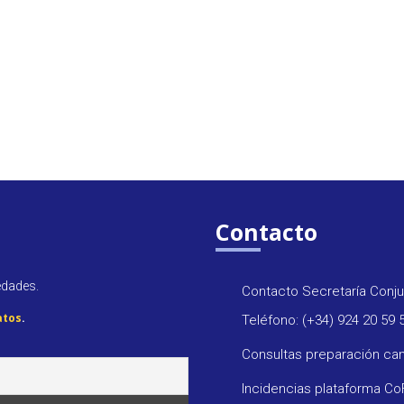
Contacto
edades.
Contacto Secretaría Conju
atos
.
Teléfono: (+34) 924 20 59 
Consultas preparación ca
Incidencias plataforma C