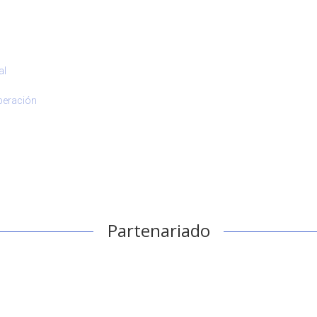
al
peración
Partenariado