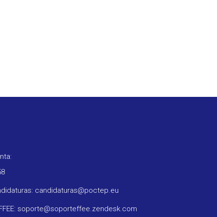
nta:
58
ndidaturas: candidaturas@poctep.eu
oFFEE: soporte@soporteffee.zendesk.com