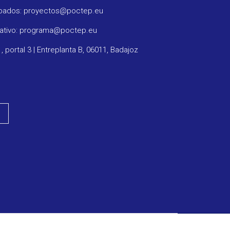
obados: proyectos@poctep.eu
rativo: programa@poctep.eu
1, portal 3 | Entreplanta B, 06011, Badajoz