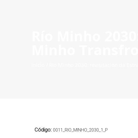
Río Minho 2030:
INICIO
QUÉ ES POCTEP
CONVOCATORIAS
PR
Minho Transfro
Inicio
Río Minho 2030: revisitación da Estr
Código:
0011_RIO_MINHO_2030_1_P