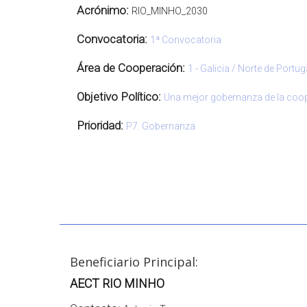
Acrónimo:
RIO_MINHO_2030
Convocatoria:
1ª Convocatoria
Área de Cooperación:
1 - Galicia / Norte de Portug
Objetivo Político:
Una mejor gobernanza de la coo
Prioridad:
P7. Gobernanza
Beneficiario Principal:
AECT RIO MINHO