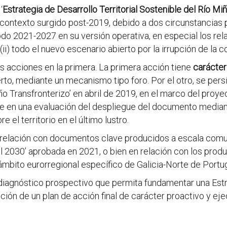
‘
Estrategia de Desarrollo Territorial Sostenible del Río M
texto surgido post-2019, debido a dos circunstancias prin
do 2021-2027 en su versión operativa, en especial los relat
ii) todo el nuevo escenario abierto por la irrupción de la c
es acciones en la primera. La primera acción tiene
carácter
erto, mediante un mecanismo tipo foro. Por el otro, se per
iño Transfronterizo’ en abril de 2019, en el marco del pro
 en una evaluación del despliegue del documento median
el territorio en el último lustro.
en relación con documentos clave producidos a escala com
l 2030’ aprobada en 2021, o bien en relación con los prod
ámbito eurorregional específico de Galicia-Norte de Portug
diagnóstico prospectivo que permita fundamentar una Estrat
ción de un plan de acción final de carácter proactivo y eje