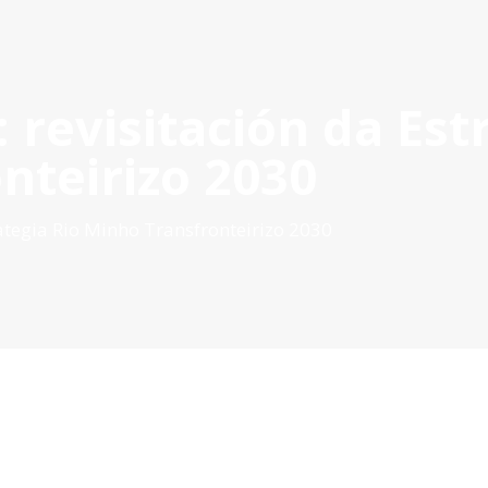
 revisitación da Est
OYECTOS APROBADOS
GESTIÓN DE PROYECTOS
COMUNIC
POCTEP 2007-2020
nteirizo 2030
ategia Rio Minho Transfronteirizo 2030