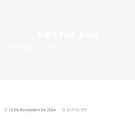
ES
|
PT
|
EN
logo_risc_plus
Inicio
logo_risc_plus
13 De Noviembre De 2024
SC POCTEP