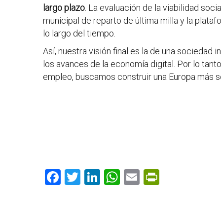
largo plazo
. La evaluación de la viabilidad soc
municipal de reparto de última milla y la plat
lo largo del tiempo.
Así, nuestra visión final es la de una sociedad
los avances de la economía digital. Por lo tant
empleo, buscamos construir una Europa más soc
F
T
Li
W
E
Pr
ac
w
n
h
m
in
e
itt
k
at
ai
tF