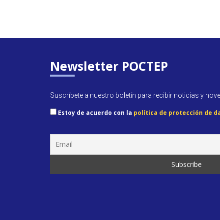
b
er
e
s
l
ri
o
dI
A
e
o
n
p
n
k
p
dl
y
Newsletter POCTEP
Suscríbete a nuestro boletín para recibir noticias y nov
Estoy de acuerdo con la
política de protección de d