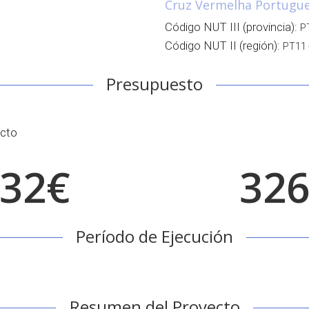
Cruz Vermelha Portugue
Código NUT III (provincia):
P
Código NUT II (región):
PT11 
Presupuesto
ecto
,32€
326
Período de Ejecución
Resumen del Proyecto