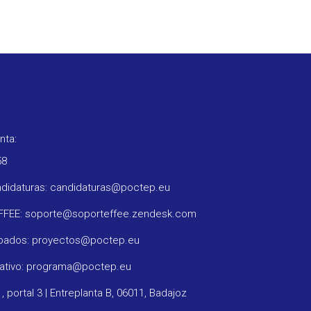
nta:
58
ndidaturas: candidaturas@poctep.eu
oFFEE: soporte@soporteffee.zendesk.com
obados: proyectos@poctep.eu
rativo: programa@poctep.eu
1, portal 3 | Entreplanta B, 06011, Badajoz