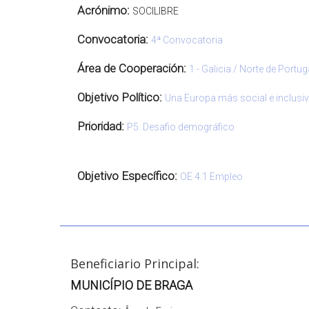
Acrónimo:
SOCILIBRE
Convocatoria:
4ª Convocatoria
Área de Cooperación:
1 - Galicia / Norte de Portug
Objetivo Político:
Una Europa más social e inclusi
Prioridad:
P5. Desafio demográfico
Objetivo Específico:
OE 4.1 Empleo
Beneficiario Principal:
MUNICÍPIO DE BRAGA