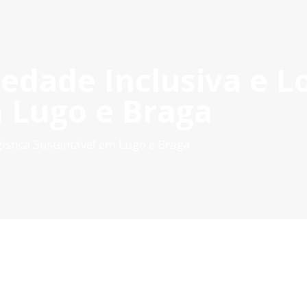
edade Inclusiva e Lo
OYECTOS APROBADOS
GESTIÓN DE PROYECTOS
COMUNIC
POCTEP 2007-2020
 Lugo e Braga
gística Sustentável em Lugo e Braga