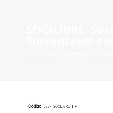
SOCILIBRE, Soci
INICIO
QUÉ ES POCTEP
CONVOCATORIAS
PR
Sustentável em
Inicio
SOCILIBRE, Sociedade Inclusiva e Lo
Código:
0337_SOCILIBRE_1_P