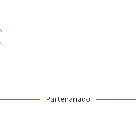
al
va
Partenariado