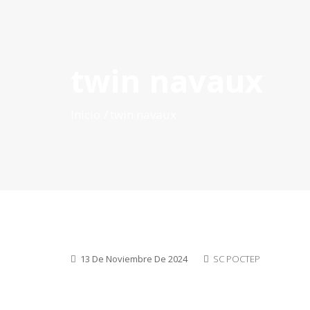
twin navaux
INICIO
QUÉ ES POCTEP
CONVOCATORIAS
PR
Inicio
twin navaux
13 De Noviembre De 2024
SC POCTEP