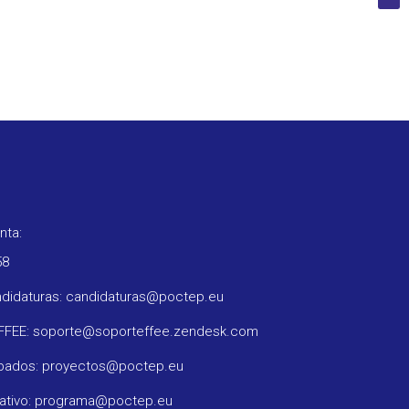
nta:
58
ndidaturas: candidaturas@poctep.eu
oFFEE: soporte@soporteffee.zendesk.com
obados: proyectos@poctep.eu
rativo: programa@poctep.eu