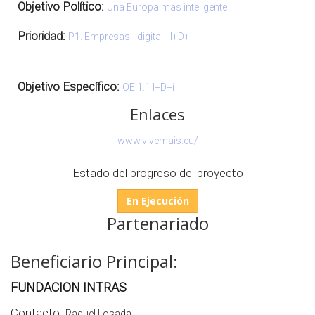
Objetivo Político:
Una Europa más inteligente
Prioridad:
P1. Empresas - digital - I+D+i
Objetivo Específico:
OE 1.1 I+D+i
Enlaces
www.vivemais.eu/
Estado del progreso del proyecto
En Ejecución
Partenariado
Beneficiario Principal:
FUNDACION INTRAS
Contacto:
Raquel Losada