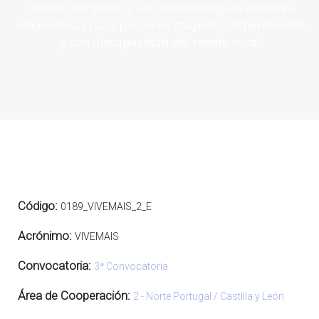
diseño, adopción y uso de tecnologías asistivas
innovadoras para personas mayores, dependientes
y con discapacidad del medio rural
Código:
0189_VIVEMAIS_2_E
Acrónimo:
VIVEMAIS
Convocatoria:
3ª Convocatoria
Área de Cooperación:
2 - Norte Portugal / Castilla y León