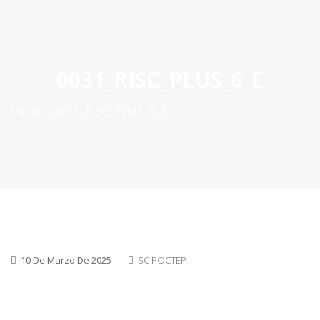
ES
|
PT
|
EN
0031_RISC_PLUS_6_E
Inicio
0031_RISC_PLUS_6_E
10 De Marzo De 2025
SC POCTEP