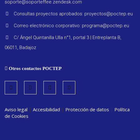
soporte@soporteffee.zendesk.com
Consultas proyectos aprobados: proyectos@poctep.eu
Correo electrónico corporativo: programa@poctep.eu
Progra
C/ Ángel Quintanilla Ulla n°1, portal 3 | Entreplanta B,
06011, Badajoz
Reglam
Otros contactos POCTEP
Informe
seguimi
Estrate
Aviso legal
|
Accesibilidad
|
Protección de datos
|
Política
de Cookies
Vigilanc
ambient