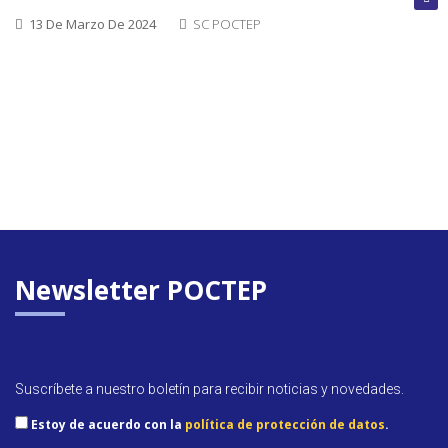
cerrada
13 De Marzo De 2024
SC POCTEP
Convoca
abierta
Próxim
convoca
Newsletter POCTEP
Suscríbete a nuestro boletín para recibir noticias y novedades.
Estoy de acuerdo con la
política de protección de datos
.