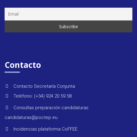
Seminar
&
formaci
Contacto
Últimas
Contacto Secretaría Conjunta:
noticias
Teléfono: (+34) 924 20 59 58
Consultas preparación candidaturas:
Evento
candidaturas@poctep.eu
Incidencias plataforma CoFFEE: