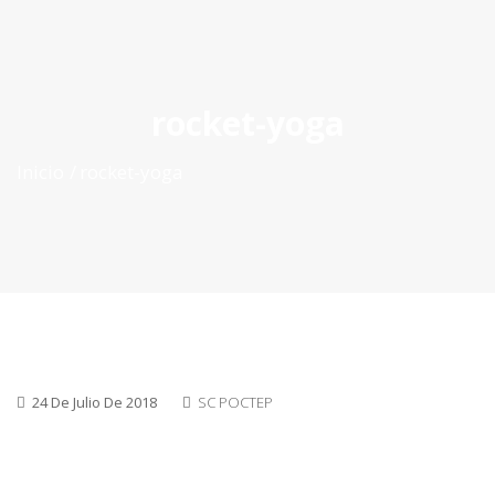
ES
|
PT
|
EN
rocket-yoga
Inicio
rocket-yoga
24 De Julio De 2018
SC POCTEP