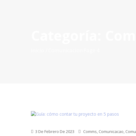
Categoría:
Com
INICIO
QUÉ ES POCTEP
CONVOCATORIAS
PR
Inicio
Comunicacion
Page 4
3 De Febrero De 2023
Comms
,
Comunicacao
,
Comu