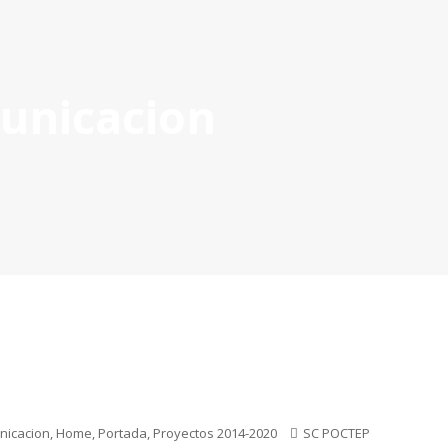
unicacion
OYECTOS APROBADOS
GESTIÓN DE PROYECTOS
COMUNIC
POCTEP 2007-2020
nicacion
,
Home
,
Portada
,
Proyectos 2014-2020
SC POCTEP