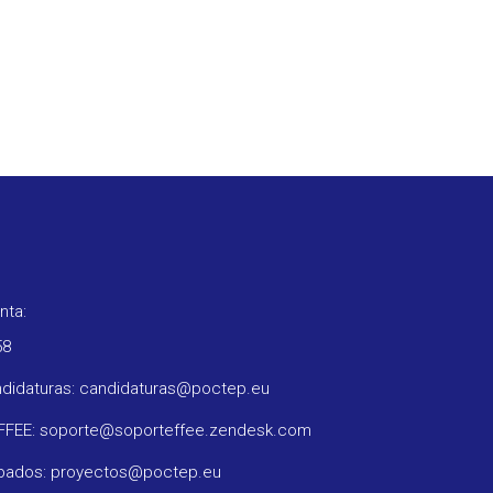
nta:
58
ndidaturas: candidaturas@poctep.eu
oFFEE: soporte@soporteffee.zendesk.com
obados: proyectos@poctep.eu