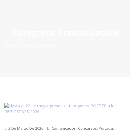
ES
|
PT
|
EN
Categoría:
Comunicacion
Inicio
Comunicacion
2 De Marzo De 2026
Comunicacion
,
Concursos
,
Portada
,