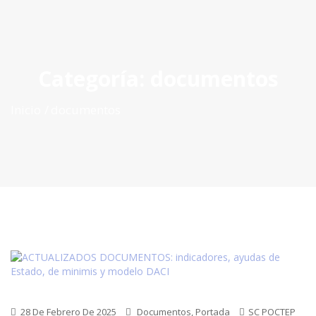
ES
|
PT
|
EN
Categoría:
documentos
Inicio
documentos
28 De Febrero De 2025
Documentos
,
Portada
SC POCTEP