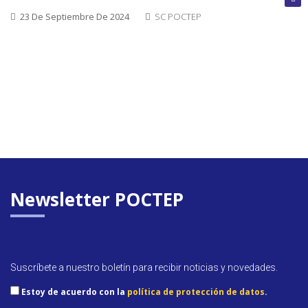
cerrada
23 De Septiembre De 2024
SC POCTEP
Convoca
abierta
Próxim
convoca
Newsletter POCTEP
Suscríbete a nuestro boletín para recibir noticias y novedades.
Estoy de acuerdo con la
política de protección de datos
.