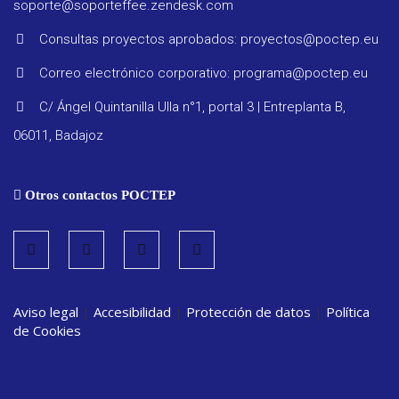
soporte@soporteffee.zendesk.com
Consultas proyectos aprobados: proyectos@poctep.eu
Correo electrónico corporativo: programa@poctep.eu
Progra
C/ Ángel Quintanilla Ulla n°1, portal 3 | Entreplanta B,
06011, Badajoz
Reglam
Otros contactos POCTEP
Informe
seguimi
Estrate
Aviso legal
|
Accesibilidad
|
Protección de datos
|
Política
de Cookies
Vigilanc
ambient