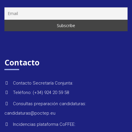
Seminar
&
formaci
Contacto
Últimas
Contacto Secretaría Conjunta:
noticias
Teléfono: (+34) 924 20 59 58
Consultas preparación candidaturas:
Evento
candidaturas@poctep.eu
Incidencias plataforma CoFFEE: