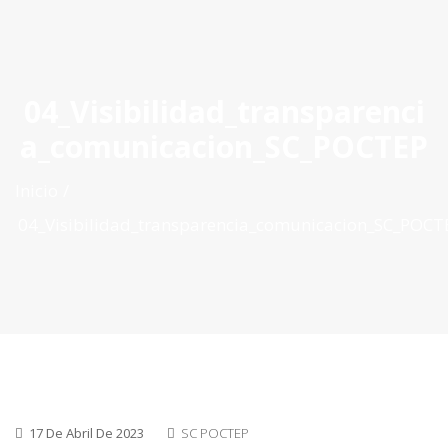
ES
|
PT
|
EN
04_Visibilidad_transparenci
a_comunicacion_SC_POCTEP
Inicio
04_Visibilidad_transparencia_comunicacion_SC_POCT
17 De Abril De 2023
SC POCTEP