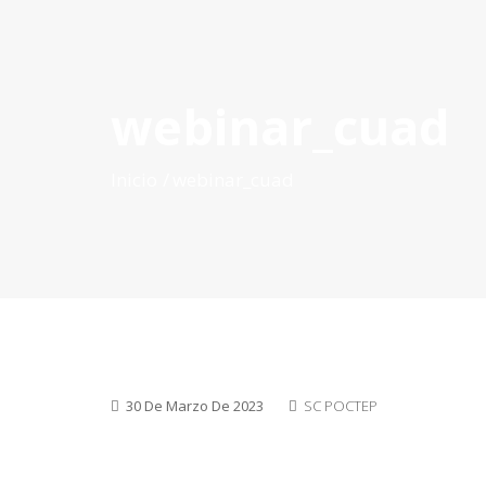
webinar_cuad
INICIO
QUÉ ES POCTEP
CONVOCATORIAS
PR
Inicio
webinar_cuad
30 De Marzo De 2023
SC POCTEP