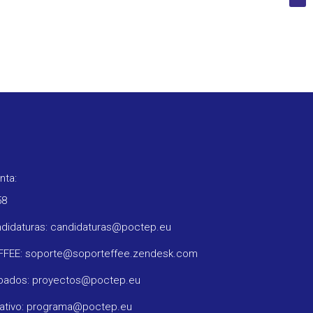
nta:
58
ndidaturas: candidaturas@poctep.eu
oFFEE: soporte@soporteffee.zendesk.com
obados: proyectos@poctep.eu
rativo: programa@poctep.eu