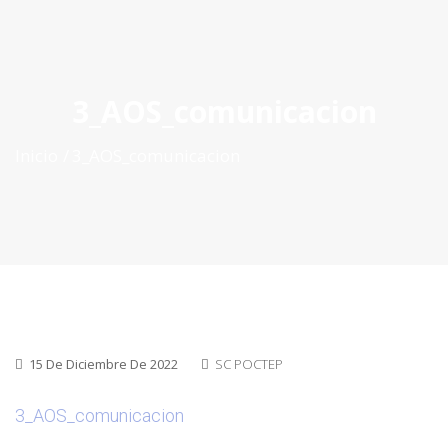
ES
|
PT
|
EN
3_AOS_comunicacion
Inicio
3_AOS_comunicacion
15 De Diciembre De 2022
SC POCTEP
3_AOS_comunicacion