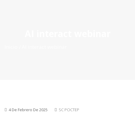
ES
|
PT
|
EN
AI interact webinar
Inicio
AI interact webinar
4 De Febrero De 2025
SC POCTEP