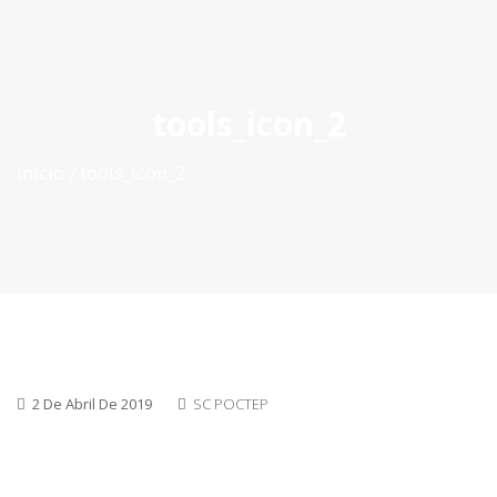
ES
|
PT
|
EN
tools_icon_2
Inicio
tools_icon_2
2 De Abril De 2019
SC POCTEP