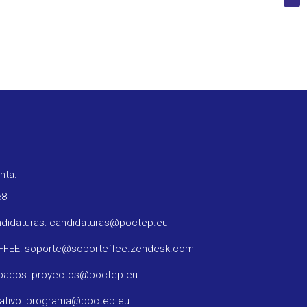
nta:
58
ndidaturas: candidaturas@poctep.eu
oFFEE: soporte@soporteffee.zendesk.com
obados: proyectos@poctep.eu
rativo: programa@poctep.eu