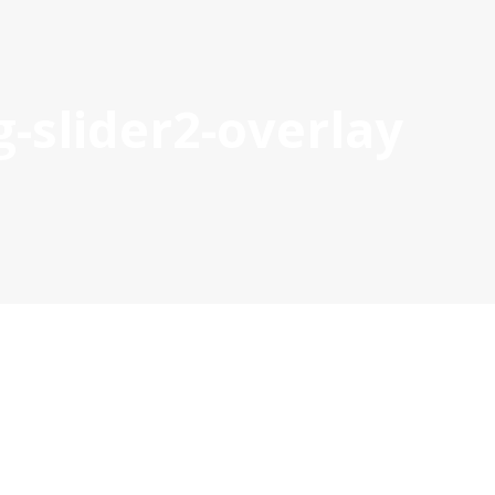
-slider2-overlay
OYECTOS APROBADOS
GESTIÓN DE PROYECTOS
COMUNIC
POCTEP 2007-2020