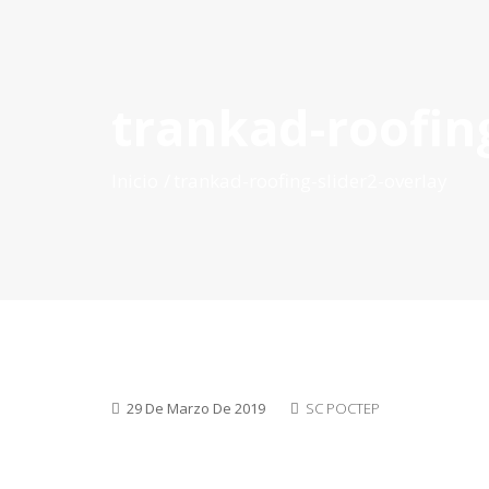
trankad-roofing
INICIO
QUÉ ES POCTEP
CONVOCATORIAS
PR
Inicio
trankad-roofing-slider2-overlay
29 De Marzo De 2019
SC POCTEP