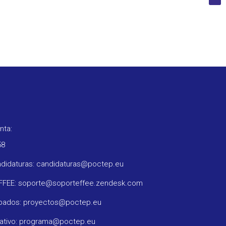
nta:
58
ndidaturas: candidaturas@poctep.eu
oFFEE: soporte@soporteffee.zendesk.com
obados: proyectos@poctep.eu
rativo: programa@poctep.eu