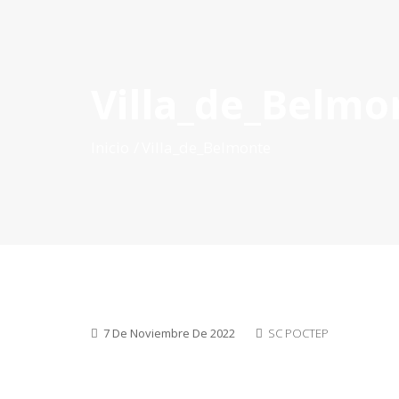
Villa_de_Belmo
INICIO
QUÉ ES POCTEP
CONVOCATORIAS
PR
Inicio
Villa_de_Belmonte
7 De Noviembre De 2022
SC POCTEP