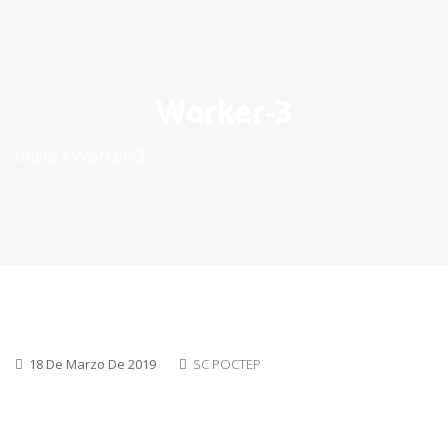
ES
|
PT
|
EN
Worker-3
Inicio
Worker-3
18 De Marzo De 2019
SC POCTEP