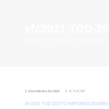
sfc2021-TOD-2
INICIO
QUÉ ES POCTEP
CONVOCATORIAS
PR
Inicio
sfc2021-TOD-2021TC16RFCB005-20
4 De Febrero De 2025
SC POCTEP
sfc2021-TOD-2021TC16RFCB005-202409.0