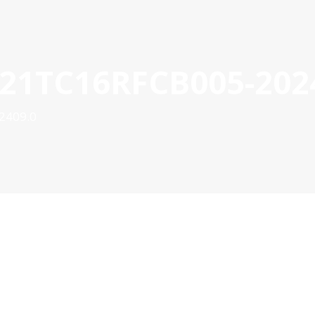
021TC16RFCB005-202
OYECTOS APROBADOS
GESTIÓN DE PROYECTOS
COMUNIC
POCTEP 2007-2020
2409.0