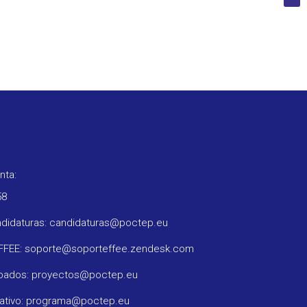
nta:
58
ndidaturas: candidaturas@poctep.eu
oFFEE: soporte@soporteffee.zendesk.com
obados: proyectos@poctep.eu
rativo: programa@poctep.eu