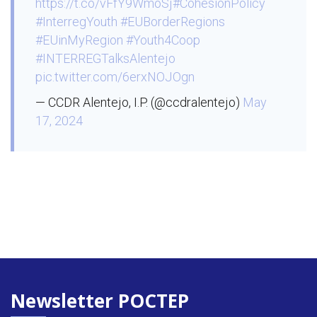
https://t.co/vFfY9WmoSj
#CohesionPolicy
#InterregYouth
#EUBorderRegions
#EUinMyRegion
#Youth4Coop
#INTERREGTalksAlentejo
pic.twitter.com/6erxNOJOgn
— CCDR Alentejo, I.P. (@ccdralentejo)
May
17, 2024
Newsletter POCTEP