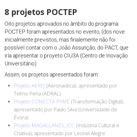
8 projetos POCTEP
Oito projetos aprovados no âmbito do programa
POCTEP foram apresentados no evento, (dos nove
inicialmente previstos, mas finalemente não foi
possível contar com o João Assunção, do PACT, que
iría apresentar o proyeto CIU3A (Centro de Inovação
Universitário).
Assim, os projetos apresentados foram:
Projeto AERIS
(Aeronaútica), apresentado por
Telmo Pena (ADRAL)
Projeto CONECTA PYME
(Transformação Digital),
apresentado por Paulo Silva (Universidade de
Évora).
Projeto MAGALLANES_ICC
(Indústria Cultural e
Criativa), apresentado por Leonel Alegre