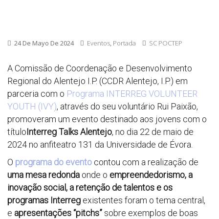
24 De Mayo De 2024
Eventos
,
Portada
SC POCTEP
A Comissão de Coordenação e Desenvolvimento
Regional do Alentejo I.P. (CCDR Alentejo, I.P.) em
parceria com o
Programa INTERREG VOLUNTEER
YOUTH (IVY)
, através do seu voluntário Rui Paixão,
promoveram um evento destinado aos jovens com o
título
Interreg
Talks Alentejo
, no dia 22 de maio de
2024 no anfiteatro 131 da Universidade de Évora.
O
programa do evento
contou com a realização de
uma mesa
redonda
onde o
empreendedorismo, a
inovação social, a retenção de talentos e os
programas Interreg
existentes foram o tema central,
e
apresentações “pitchs”
sobre exemplos de boas