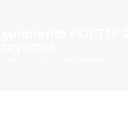
eguimiento POCTEP 
OYECTOS APROBADOS
GESTIÓN DE PROYECTOS
COMUNIC
POCTEP 2007-2020
 proyectos
OCTEP 2021-2027 en Tui y visita de proyectos