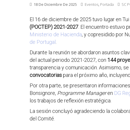
18 De Diciembre De 2025
Eventos
,
Portada
SC 
El 16 de diciembre de 2025 tuvo lugar en Tui
(POCTEP) 2021-2027
. El encuentro estuvo 
Ministerio de Hacienda
, y copresidido por N
de Portugal
.
Durante la reunión se abordaron asuntos clav
del actual periodo 2021-2027, con
144 proy
transparencia y comunicación. Asimismo, se 
convocatorias
para el próximo año, incluye
Por otra parte, se presentaron informacione
Bonsignore,
Programme Manager
en
DG Reg
los trabajos de reflexión estratégica.
La sesión concluyó agradeciendo la colaborac
del Comité.