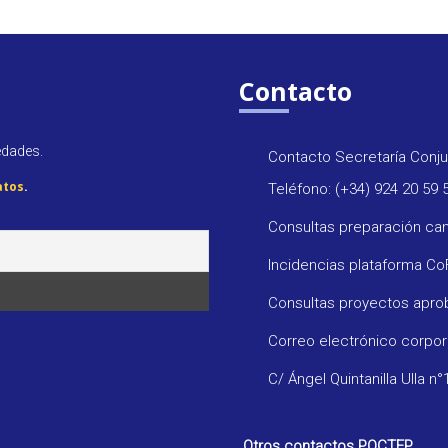
Contacto
edades.
Contacto Secretaría Conju
atos
.
Teléfono: (+34) 924 20 59 
Consultas preparación ca
Incidencias plataforma C
Consultas proyectos apr
Correo electrónico corpo
C/ Ángel Quintanilla Ulla n°
Otros contactos POCTEP