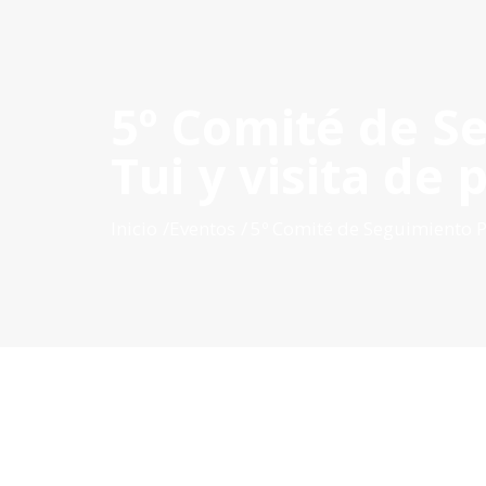
5º Comité de S
INICIO
QUÉ ES POCTEP
CONVOCATORIAS
PR
Tui y visita de
Inicio
Eventos
5º Comité de Seguimiento P