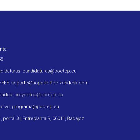
nta:
58
ndidaturas: candidaturas@poctep.eu
oFFEE: soporte@soporteffee.zendesk.com
obados: proyectos@poctep.eu
rativo: programa@poctep.eu
1, portal 3 | Entreplanta B, 06011, Badajoz