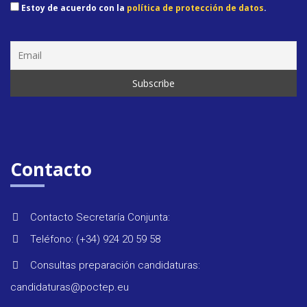
Estoy de acuerdo con la
política de protección de datos
.
Seminar
&
formaci
Contacto
Últimas
noticias
Contacto Secretaría Conjunta:
Teléfono: (+34) 924 20 59 58
Evento
Consultas preparación candidaturas:
candidaturas@poctep.eu