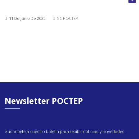
cerrada
11 De Junio De 2025
SC POCTEP
Convoca
abierta
Próxim
convoca
Newsletter POCTEP
Suscríbete a nuestro boletín para recibir noticias y novedades.