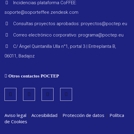
Incidencias plataforma CoFFEE:
soporte@soporteffee.zendesk.com
Consultas proyectos aprobados: proyectos@poctep.eu
Progra
Correo electrónico corporativo: programa@poctep.eu
C/ Ángel Quintanilla Ulla n°1, portal 3 | Entreplanta B,
Reglam
06011, Badajoz
Informe
Otros contactos POCTEP
seguimi
Estrate
Aviso legal
|
Accesibilidad
|
Protección de datos
|
Política
Vigilanc
de Cookies
ambient