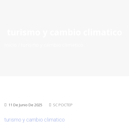
ES
|
PT
|
EN
turismo y cambio climatico
Inicio
turismo y cambio climatico
11 De Junio De 2025
SC POCTEP
turismo y cambio climatico