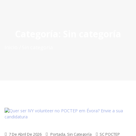
ES
|
PT
|
EN
Categoría:
Sin categoría
Inicio
Sin categoría
7 De Abril De 2026
Portada
,
Sin Categoría
SC POCTEP