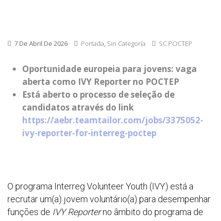
7 De Abril De 2026
Portada
,
Sin Categoría
SC POCTEP
Oportunidade europeia para jovens: vaga
aberta como IVY Reporter no POCTEP
Está aberto o processo de seleção de
candidatos através do link
https://aebr.teamtailor.com/jobs/3375052-
ivy-reporter-for-interreg-poctep
O programa Interreg Volunteer Youth (IVY) está a
recrutar um(a) jovem voluntário(a) para desempenhar
funções de
IVY Reporter
no âmbito do programa de