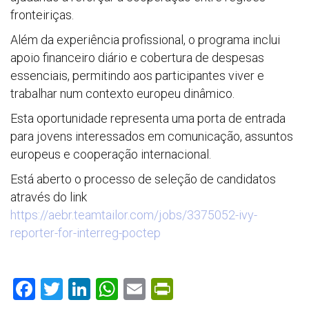
fronteiriças.
Além da experiência profissional, o programa inclui
apoio financeiro diário e cobertura de despesas
essenciais, permitindo aos participantes viver e
trabalhar num contexto europeu dinâmico.
Esta oportunidade representa uma porta de entrada
para jovens interessados em comunicação, assuntos
europeus e cooperação internacional.
Está aberto o processo de seleção de candidatos
através do link
https://aebr.teamtailor.com/jobs/3375052-ivy-
reporter-for-interreg-poctep
F
T
Li
W
E
Pr