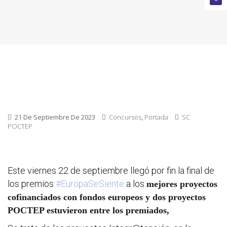
cerrada
Convoca
abierta
Próxim
convoca
21 De Septiembre De 2023
Concursos
,
Portada
SC
POCTEP
Este viernes 22 de septiembre llegó por fin la final de
los premios
#EuropaSeSiente
a los
mejores proyectos
cofinanciados con fondos europeos y dos proyectos
POCTEP estuvieron entre los premiados,