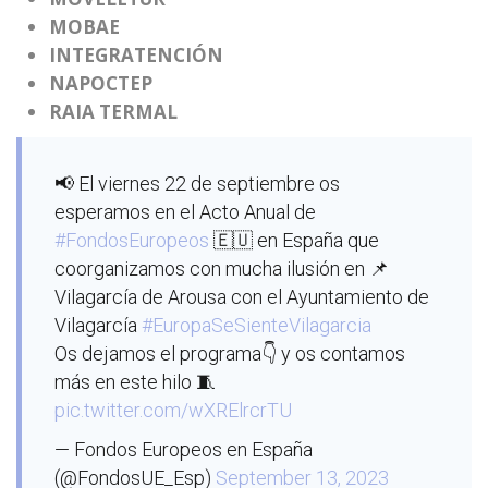
MOBAE
INTEGRATENCIÓN
NAPOCTEP
RAIA TERMAL
📢 El viernes 22 de septiembre os
esperamos en el Acto Anual de
#FondosEuropeos
🇪🇺 en España que
coorganizamos con mucha ilusión en 📌
Vilagarcía de Arousa con el Ayuntamiento de
Vilagarcía
#EuropaSeSienteVilagarcia
Os dejamos el programa👇 y os contamos
más en este hilo 🧵
pic.twitter.com/wXRElrcrTU
— Fondos Europeos en España
(@FondosUE_Esp)
September 13, 2023