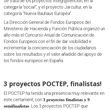
Se trata de los proyectos Integr@tención, en la
categpría “social”, y el proyecto Jarcultur, en la
categoría “Nueva Bauhaus Europea”.
La Dirección General de Fondos Europeos del
Ministerio de Hacienda y Función Pública organizó un
Seminar
año más el Concurso Anual de Comunicación de
&
Fondos Europeos con el fin de dar visibilidad e
incrementar la concienciación de los ciudadanos
formaci
sobre los resultados y el valor añadido del apoyo de
los fondos europeos en España.
Últimas
noticias
3 proyectos POCTEP, finalistas!
Evento
El POCTEP ha tenido una presencia muy relevante en
este certament, con
3 proyectos finalistas y 9
. Los 3 proyectos POCTEP que
semifinalistas