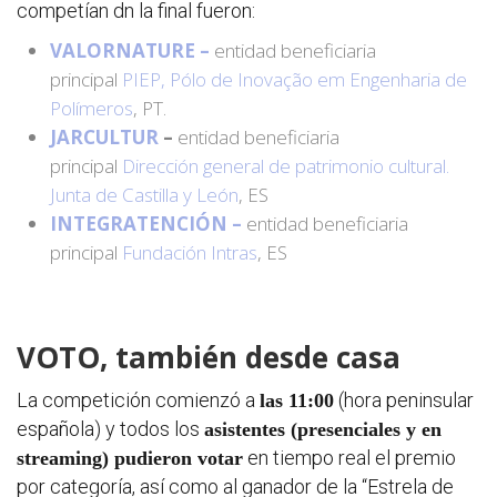
competían dn la final fueron:
VALORNATURE –
entidad beneficiaria
principal
PIEP, Pólo de Inovação em Engenharia de
Polímeros
, PT.
Progra
JARCULTUR
–
entidad beneficiaria
principal
Dirección general de patrimonio cultural.
Reglam
Junta de Castilla y León
, ES
INTEGRATENCIÓN –
entidad beneficiaria
principal
Fundación Intras
, ES
Informe
seguimi
VOTO, también desde casa
Estrate
La competición comienzó a
(hora peninsular
las 11:00
española) y todos los
asistentes (presenciales y en
Vigilanc
en tiempo real el premio
streaming) pudieron votar
ambient
por categoría, así como al ganador de la “Estrela de