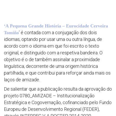
Convoca
‘A Pequena Grande História – Eurocidade Cerveira
Otros
’ é contada com a conjugação dos dois
Tomiño
docume
idiomas, optando por usar uma ou outra língua, de
acordo com o idioma em que foi escrito o texto
original, e distinguido com a respetiva bandeira. O
objetivo é o de também assinalar a proximidade
linguística, decorrente de uma origem histórica
partilhada, e que contribui para reforçar ainda mais os
laços de amizade.
De salientar que a publicação resulta da aprovação do
projeto 0780_AMIZADE – Institucionalização
Estratégica e Cogovernação, cofinanciado pelo Fundo
Europeu de Desenvolvimento Regional (FEDER),
através INTERREG V-A POCTEP 2014-2020.