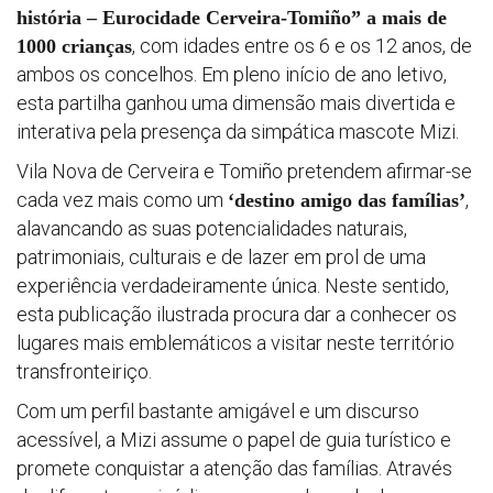
história – Eurocidade Cerveira-Tomiño” a mais de
, com idades entre os 6 e os 12 anos, de
1000 crianças
ambos os concelhos. Em pleno início de ano letivo,
esta partilha ganhou uma dimensão mais divertida e
interativa pela presença da simpática mascote Mizi.
Seminar
Vila Nova de Cerveira e Tomiño pretendem afirmar-se
&
cada vez mais como um
,
‘destino amigo das famílias’
formaci
alavancando as suas potencialidades naturais,
patrimoniais, culturais e de lazer em prol de uma
experiência verdadeiramente única. Neste sentido,
Últimas
esta publicação ilustrada procura dar a conhecer os
noticias
lugares mais emblemáticos a visitar neste território
transfronteiriço.
Evento
Com um perfil bastante amigável e um discurso
acessível, a Mizi assume o papel de guia turístico e
promete conquistar a atenção das famílias. Através