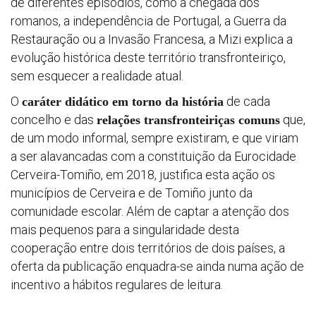
de diferentes episódios, como a chegada dos
romanos, a independência de Portugal, a Guerra da
Restauração ou a Invasão Francesa, a Mizi explica a
evolução histórica deste território transfronteiriço,
Progra
sem esquecer a realidade atual.
O
de cada
caráter didático em torno da história
concelho e das
que,
relações transfronteiriças comuns
Reglam
de um modo informal, sempre existiram, e que viriam
a ser alavancadas com a constituição da Eurocidade
Informe
Cerveira-Tomiño, em 2018, justifica esta ação os
seguimi
municípios de Cerveira e de Tomiño junto da
comunidade escolar. Além de captar a atenção dos
mais pequenos para a singularidade desta
Estrate
cooperação entre dois territórios de dois países, a
oferta da publicação enquadra-se ainda numa ação de
Vigilanc
incentivo a hábitos regulares de leitura.
ambient