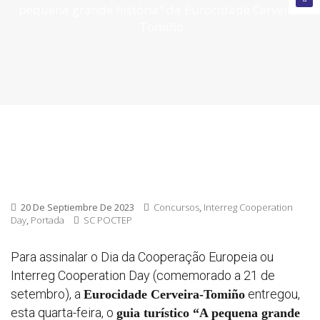
pequena grande história” da Eurocidade Cerveira-
cerrada
Tomiño
Convoca
abierta
Próxim
convoca
20 De Septiembre De 2023
Concursos
,
Interreg Cooperation
Day
,
Portada
SC POCTEP
Para assinalar o Dia da Cooperação Europeia ou
Interreg Cooperation Day (comemorado a 21 de
setembro), a
entregou,
Eurocidade Cerveira-Tomiño
esta quarta-feira, o
guia turístico “A pequena grande