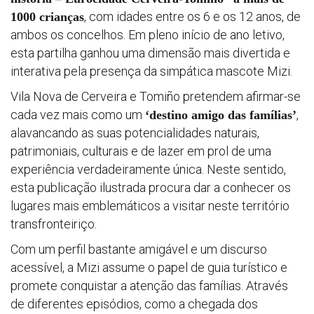
, com idades entre os 6 e os 12 anos, de
1000 crianças
ambos os concelhos. Em pleno início de ano letivo,
esta partilha ganhou uma dimensão mais divertida e
interativa pela presença da simpática mascote Mizi.
Seminár
Vila Nova de Cerveira e Tomiño pretendem afirmar-se
&
cada vez mais como um
,
‘destino amigo das famílias’
alavancando as suas potencialidades naturais,
formaç
patrimoniais, culturais e de lazer em prol de uma
experiência verdadeiramente única. Neste sentido,
Últimas
esta publicação ilustrada procura dar a conhecer os
lugares mais emblemáticos a visitar neste território
notícias
transfronteiriço.
Com um perfil bastante amigável e um discurso
acessível, a Mizi assume o papel de guia turístico e
promete conquistar a atenção das famílias. Através
de diferentes episódios, como a chegada dos