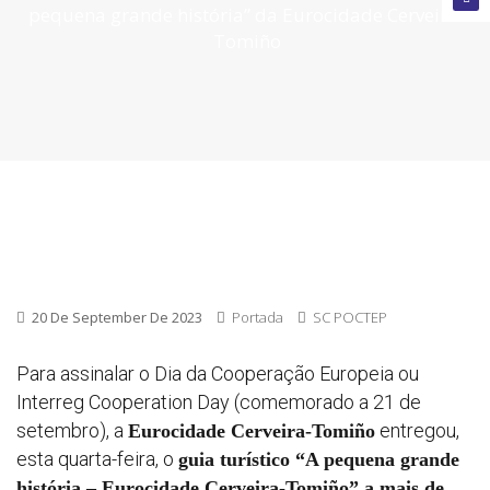
pequena grande história” da Eurocidade Cerveira-
encerra
Tomiño
Convoca
abertas
Próxim
convoca
20 De September De 2023
Portada
SC POCTEP
Para assinalar o Dia da Cooperação Europeia ou
Interreg Cooperation Day (comemorado a 21 de
setembro), a
entregou,
Eurocidade Cerveira-Tomiño
esta quarta-feira, o
guia turístico “A pequena grande
história – Eurocidade Cerveira-Tomiño” a mais de