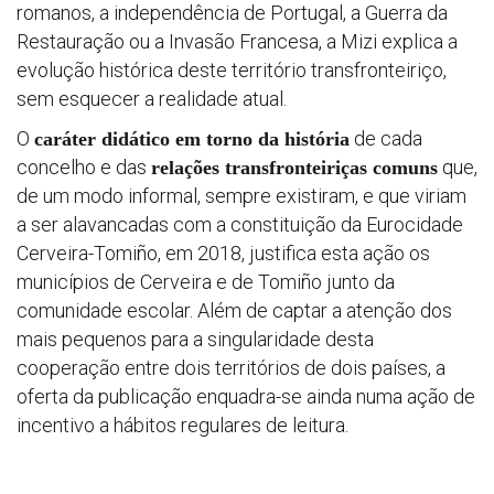
romanos, a independência de Portugal, a Guerra da
Restauração ou a Invasão Francesa, a Mizi explica a
Progra
evolução histórica deste território transfronteiriço,
sem esquecer a realidade atual.
Regula
O
de cada
caráter didático em torno da história
concelho e das
que,
relações transfronteiriças comuns
Relatór
de um modo informal, sempre existiram, e que viriam
a ser alavancadas com a constituição da Eurocidade
periódi
Cerveira-Tomiño, em 2018, justifica esta ação os
municípios de Cerveira e de Tomiño junto da
Estraté
comunidade escolar. Além de captar a atenção dos
mais pequenos para a singularidade desta
Vigilanc
cooperação entre dois territórios de dois países, a
oferta da publicação enquadra-se ainda numa ação de
ambient
incentivo a hábitos regulares de leitura.
Convoca