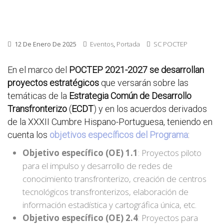
12 De Enero De 2025
Eventos
,
Portada
SC POCTEP
En el marco del
POCTEP 2021-2027 se desarrollan
proyectos estratégicos
que versarán sobre las
temáticas de la
Estrategia Común de Desarrollo
Transfronterizo
(
ECDT
) y en los acuerdos derivados
de la XXXII Cumbre Hispano-Portuguesa, teniendo en
cuenta los
objetivos específicos del Programa
:
Objetivo específico (OE) 1.1
: Proyectos piloto
para el impulso y desarrollo de redes de
conocimiento transfronterizo, creación de centros
tecnológicos transfronterizos, elaboración de
información estadística y cartográfica única, etc.
Objetivo específico (OE) 2.4
: Proyectos para