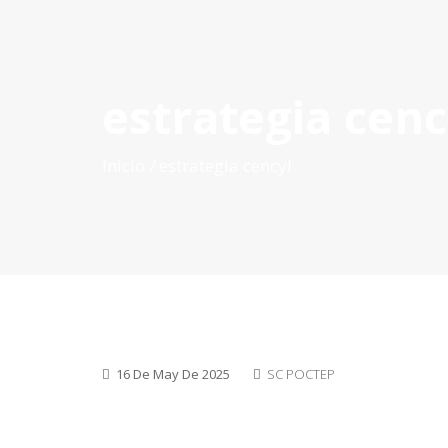
estrategia cenc
INÍCIO
O POCTEP
CONVOCATÓRIAS
PROJETOS AP
Inìcio
estrategia cencyl
16 De May De 2025
SC POCTEP