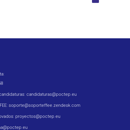
ta:
58
candidaturas: candidaturas@poctep.eu
FFEE: soporte@soporteffee.zendesk.com
rovados: proyectos@poctep.eu
ama@poctep.eu