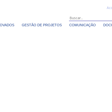
Ac
ROVADOS
GESTÃO DE PROJETOS
COMUNICAÇÃO
DOC
prova projetos de cooperação transfronteiriça no âmbito de convoca
seguinte: