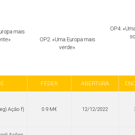
OP4: «Uma
uropa mais
so
ente»
OP2: «Uma Europa mais
verde».
DE
FEDER
ABERTURA
EN
reg) Ação f)
0.9 M€
12/12/2022
rreg) Ações