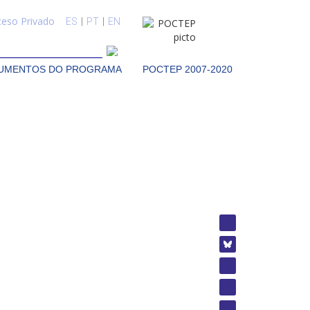
ceso Privado
ES
|
PT
|
EN
UMENTOS DO PROGRAMA
POCTEP 2007-2020
tórias de projetos. O calendário geral, que considera as