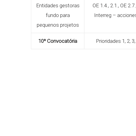
Entidades gestoras
OE 1.4.,
2.1.,
OE 2.7.
fundo para
Interreg – accione
pequenos projetos
10ª Convocatória
Prioridades 1, 2, 3,