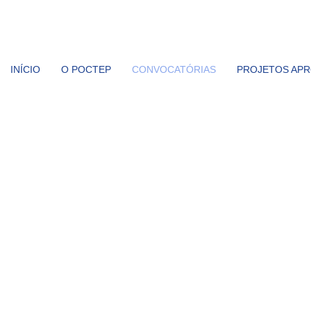
INÍCIO
O POCTEP
CONVOCATÓRIAS
PROJETOS AP
POCTEP 2021-2027
CONVOCATÓRIAS
O programa Interreg VI-A Espanha-Portugal (POCTEP) 2021-2027 a
diferentes
prioridades e objetivos específicos do Programa
, é o 