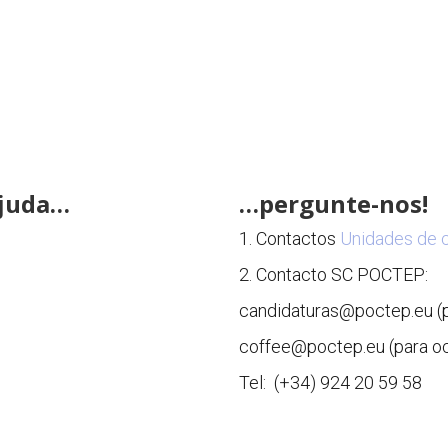
ajuda…
…pergunte-nos!
1. Contactos
Unidades de 
2. Contacto SC POCTEP:
candidaturas@poctep.eu (pa
coffee@poctep.eu (para oco
Tel: (+34) 924 20 59 58