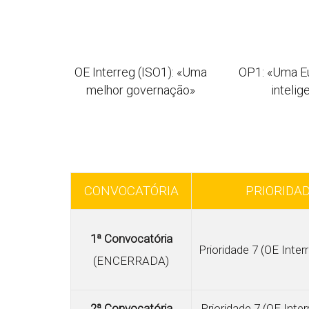
OE Interreg (ISO1): «Uma
OP1: «Uma E
melhor governação»
intelig
CONVOCATÓRIA
PRIORIDA
1ª Convocatória
Prioridade 7 (OE Inter
(ENCERRADA)
2ª Convocatória
Prioridade 7 (OE Inte