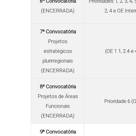
6ª Convocatória
Prioridades 1, 2, 3, 4, 
(ENCERRADA)
2, 4 e OE Inter
7ª Convocatória
Projetos
estratégicos
(OE 1.1, 2.4 e 
plurirregionais
(ENCERRADA)
8ª Convocatória
Projetos de Áreas
Prioridade 6 (
Funcionais
(ENCERRADA)
9ª Convocatória