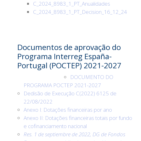
C_2024_8983_1_PT_Anualidades
C_2024_8983_1_PT_Decision_16_12_24
Documentos de aprovação do
Programa Interreg España-
Portugal (POCTEP) 2021-2027
DOCUMENTO DO
PROGRAMA POCTEP 2021-2027
Dedisão de Execução C(2022) 6125 de
22/08/2022
Anexo I: Dotações financeiras por ano
Anexo II: Dotações financeiras totais por fundo
e cofinanciamento nacional
Res. 1 de septiembre de 2022, DG de Fondos