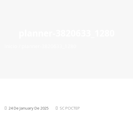
ES
|
PT
|
EN
planner-3820633_1280
Inìcio
planner-3820633_1280
24 De January De 2025
SC POCTEP