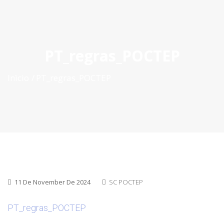
ES
|
PT
|
EN
PT_regras_POCTEP
Inìcio
PT_regras_POCTEP
11 De November De 2024
SC POCTEP
PT_regras_POCTEP