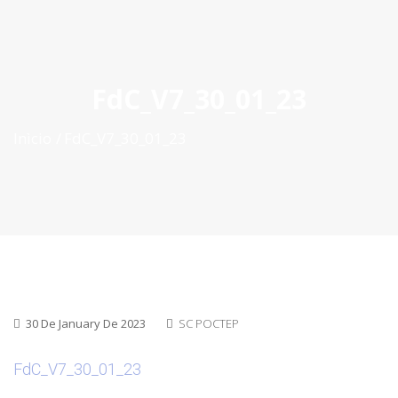
ES
|
PT
|
EN
FdC_V7_30_01_23
Inìcio
FdC_V7_30_01_23
30 De January De 2023
SC POCTEP
FdC_V7_30_01_23