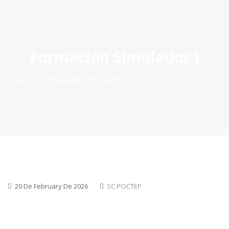
ES
|
PT
|
EN
Formación Simulador I
Inìcio
Formación Simulador I
20 De February De 2026
SC POCTEP